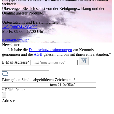
weltweit.
Überzeugen Sie sich selbst von der Reinigungswirkung und der
Qualität unserer Produkte.
Unterstützung und Beratung unter:
+49 (0)8634 / 984092
Mo-Fr, 09:00 - 17:00 Uhr
Kontaktformular
Newsletter
Ich habe die
Datenschutzbestimmungen
zur Kenntnis
genommen und die
AGB
gelesen und bin mit ihnen einverstanden.*
E-Mail-Adresse*
Bitte geben Sie die abgebildeten Zeichen ein*
* Pflichtfelder
Adresse