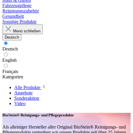
Haus & Garten
Fahrzeugpflege
Reinigungszubehör
Gesundheit
Sonstige Produkte
Menü schließen
Deutsch
Deutsch
English
Français
Kategorien
Alle Produkte
Angebote
Sonderaktion
Video
BioStein® Reinigungs- und Pflegeprodukte
Als alleiniger Hersteller aller Original BioStein® Reinigungs- und
Pflegeprodukte vertreiben wir unsere Produkte seit über 25 Jahren